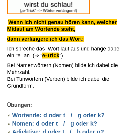
Wenn ich nicht genau hören kann, welcher
Mitlaut am Wortende steht,
dann verlängere ich das Wor
t:
Ich spreche das Wort laut aus und hänge dabei
ein "e" an. (⇒ "
e-Trick
")
Bei Namenwörtern (Nomen) bilde ich dabei die
Mehrzahl.
Bei Tunwörtern (Verben) bilde ich dabei die
Grundform.
Übungen:
Wortende: d oder t / g oder k?
Nomen: d oder t / g oder k?
Adjektive: d oder t / b oder p?