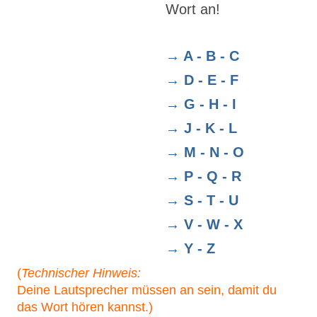
Wort an!
→ A - B - C
→ D - E - F
→ G - H - I
→ J - K - L
→ M - N - O
→ P - Q - R
→ S - T - U
→ V - W - X
→ Y - Z
(
Technischer Hinweis:
Deine Lautsprecher müssen an sein, damit du
das Wort hören kannst.)