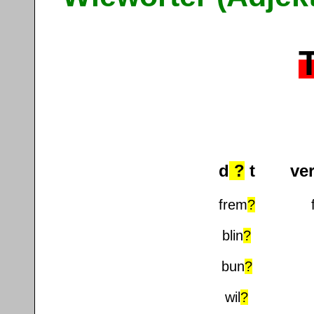
d
?
t
???
ve
frem
?
???
blin
?
bun
?
wil
?