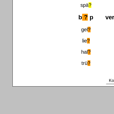
spä
?
b
?
p
???
ve
gel
?
lie
?
hal
?
trü
?
Kon